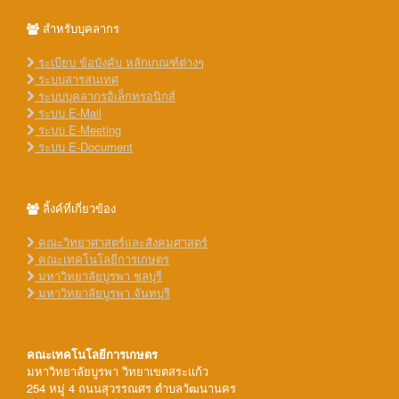
สำหรับบุคลากร
ระเบียบ ข้อบังคับ หลักเกณฑ์ต่างๆ
ระบบสารสนเทศ
ระบบบุคลากรอิเล็กทรอนิกส์
ระบบ E-Mail
ระบบ E-Meeting
ระบบ E-Document
ลิ้งค์ที่เกี่ยวข้อง
คณะวิทยาศาสตร์และสังคมศาสตร์
คณะเทคโนโลยีการเกษตร
มหาวิทยาลัยบูรพา ชลบุรี
มหาวิทยาลัยบูรพา จันทบุรี
คณะเทคโนโลยีการเกษตร
มหาวิทยาลัยบูรพา วิทยาเขตสระแก้ว
254 หมู่ 4 ถนนสุวรรณศร ตำบลวัฒนานคร