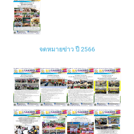
จดหมายข่าว ปี 2566