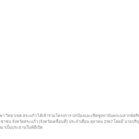
บูรพา วิทยาเขต สระแก้ว ได้เข้าร่วมโครงการ ปกป้องและเชิดชูสถาบันพระมหากษัตร
ระชาชน จังหวัดสระแก้ว (จังหวัดเคลื่อนที่) ประจำเดือน ตุลาคม 2567 โดยมี นายปริญ
างมาเป็นประธานในพิธีเปิด