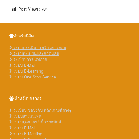
Post Views:
784
สำหรับนิสิต
ระบบประเมินการเรียนการสอน
ระบบทะเบียนและสถิตินิสิต
ระเบียบการแต่งกาย
ระบบ E-Mail
ระบบ E-Learning
ระบบ One Stop Service
สำหรับบุคลากร
ระเบียบ ข้อบังคับ หลักเกณฑ์ต่างๆ
ระบบสารสนเทศ
ระบบบุคลากรอิเล็กทรอนิกส์
ระบบ E-Mail
ระบบ E-Meeting