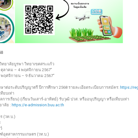
68
ทยาลัยบูรพา วิทยาเขตสระแก้ว
 “1 ตุลาคม – 4 พฤศจิกายน 2567”
 “7 พฤศจิกายน – 9 ธันวาคม 2567”
กษาต่อระดับปริญญาตรี ปีการศึกษา 2568 รายละเอียดระเบียบการสมัคร:
https://re
เทียบเท่า
ารเรียน) (เรียนวันเสาร์-อาทิตย์) รับวุฒิ ปวส. หรืออนุปริญญา หรือเทียบเท่า
ยาลัย :
https://e-admission.buu.ac.th
 (วท.บ.)
ช
ว์
ฑ์อุตสาหกรรมเกษตร (วท.บ.)