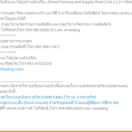
มมิ่งและโซ่อุปทานอัจฉริยะ (Smart Farming and Supply Chain) (วท.บ.) (การจัด
ีการเกษตร วิทยาเขตสระแก้ว และปีที่ 3-4 เรียนที่คณะโลจิสติกส์ วิทยาเขตบางแสน 
ชาโดยตรงได้ที่:
(กลุ่มวิชานวัตกรรมการผลิตพืช และกลุ่มวิชานวัตกรรมการผลิตสัตว์)
ค์ โสภิพันธ์ (โทร 094-380-3663) ID Line: onsulang
========
ฑ์อุตสาหกรรมเกษตร
ษณ์ กมลวรรณสิทธิ์ (โทร 062-946-1161)
========
งและโซ่อุปทานอัจฉริยะ
 รัตนะชิตธวัช (โทร 061-415-2225)
://buulog.com/
____________________________________
ตร เปิดรายวิชาลงเรียนล่วงหน้าเพื่อสะสมในระบบคลังหน่วยกิต (Credit bank)
se) ดังนี้
สะสมในระบบคลังหน่วยกิต (Credit bank) (วิชาละ 3 หน่วยกิต)
ลักสูตรระยะสั้น (Short course) สำหรับบุคคลทั่วไปและผู้ที่ต้องการศึกษาต่อ
ที่: ผศ.ดร.อรสุรางค์ โสภิพันธ์ (โทร 094-380-3663) Line: onsulang