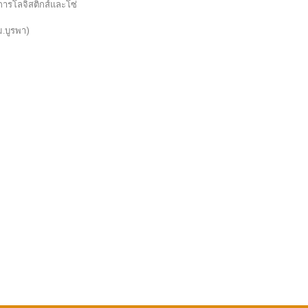
การโลจิสติกส์และโซ่
ม.บูรพา)