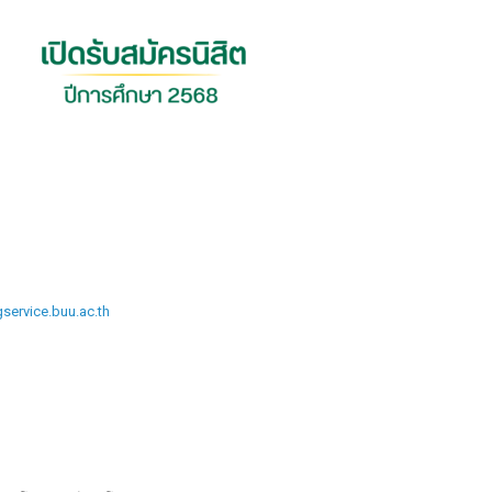
gservice.buu.ac.th